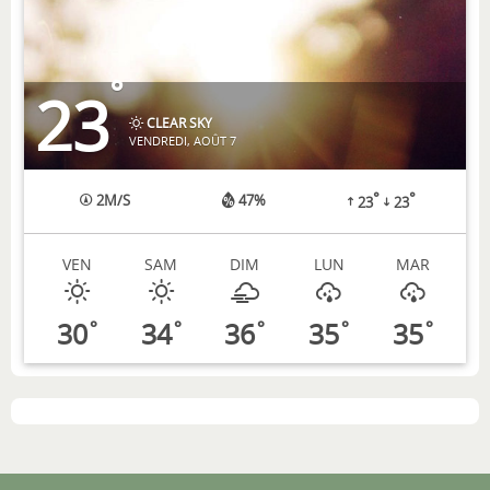
°
23
CLEAR SKY
VENDREDI, AOÛT 7
°
°
2
M/S
47%
23
23
VEN
SAM
DIM
LUN
MAR
30
34
36
35
35
°
°
°
°
°