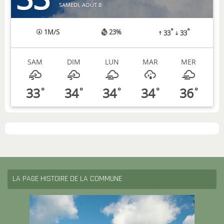
SAMEDI, AOÛT 8
°
°
1
M/S
23%
33
33
SAM
DIM
LUN
MAR
MER
33
34
34
34
36
°
°
°
°
°
LA PAGE HISTOIRE DE LA COMMUNE