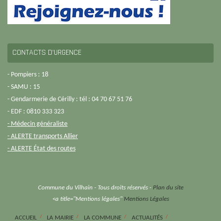
CONTACTS D’URGENCE
- Pompiers : 18
- SAMU : 15
- Gendarmerie de Cérilly : tél : 04 70 67 51 76
- EDF : 0810 333 323
- Médecin généraliste
- ALERTE transports Allier
- ALERTE État des routes
Commune du Vilhain - Tous droits réservés -
Plan du site
<a title="Mentions légales"
Mentions Légales
ACCUEIL
LA MAIRIE
LA COMMUNE
ACTUALITÉS