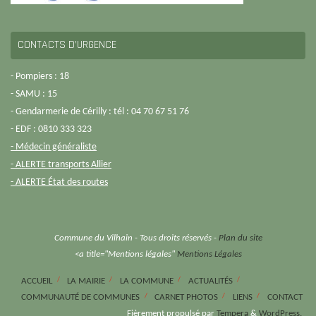
CONTACTS D’URGENCE
- Pompiers : 18
- SAMU : 15
- Gendarmerie de Cérilly : tél : 04 70 67 51 76
- EDF : 0810 333 323
- Médecin généraliste
- ALERTE transports Allier
- ALERTE État des routes
Commune du Vilhain - Tous droits réservés -
Plan du site
<a title="Mentions légales"
Mentions Légales
ACCUEIL
LA MAIRIE
LA COMMUNE
ACTUALITÉS
COMMUNAUTÉ DE COMMUNES
CARNET PHOTOS
LIENS
CONTACT
Fièrement propulsé par
Tempera
&
WordPress.