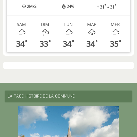
°
°
2
M/S
24%
31
31
SAM
DIM
LUN
MAR
MER
34
33
34
34
35
°
°
°
°
°
LA PAGE HISTOIRE DE LA COMMUNE