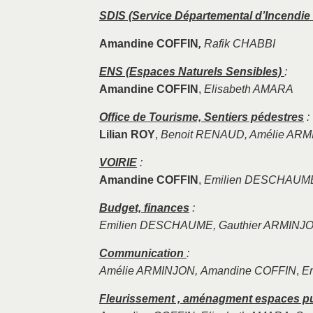
SDIS (Service Départemental d’Incendie
Amandine COFFIN
,
Rafik CHABBI
ENS (Espaces Naturels Sensibles)
:
Amandine COFFIN
,
Elisabeth AMARA
Office de Tourisme, Sentiers pédestres
:
Lilian ROY
,
Benoit RENAUD, Amélie AR
VOIRIE
:
Amandine COFFIN
,
Emilien DESCHAUM
Budget, finances
:
Emilien DESCHAUME, Gauthier ARMINJO
Communication
:
Amélie ARMINJON,
Amandine COFFIN
,
E
Fleurissement , aménagment espaces pu