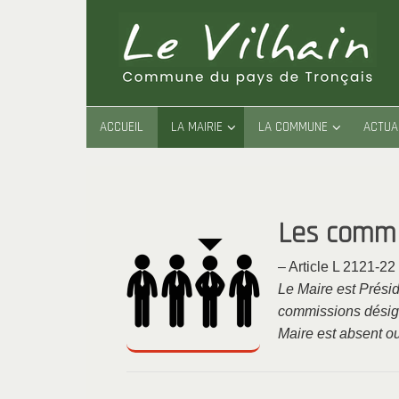
Passer
au
contenu
PASSER
ACCUEIL
LA MAIRIE
LA COMMUNE
ACTUA
AU
CONTENU
Les commi
– Article L 2121-22
Le Maire est Présid
commissions désigne
Maire est absent 