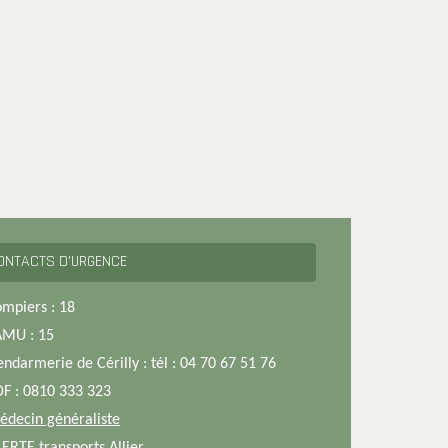
ONTACTS D’URGENCE
ompiers : 18
AMU : 15
endarmerie de Cérilly : tél : 04 70 67 51 76
DF : 0810 333 323
édecin généraliste