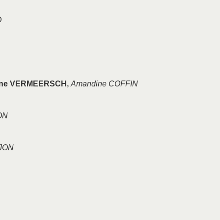
D
ine VERMEERSCH,
Amandine COFFIN
ON
NJON