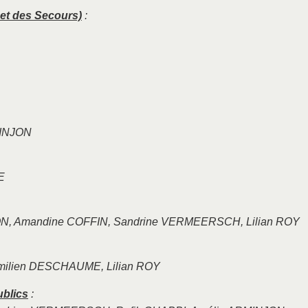
 et des Secours)
:
MINJON
E
N, Amandine COFFIN, Sandrine VERMEERSCH, Lilian ROY
milien DESCHAUME, Lilian ROY
blics
: