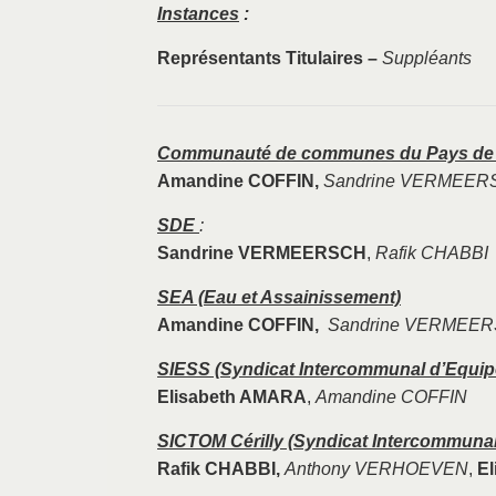
Instances
:
Représentants Titulaires –
Suppléants
Communauté de communes du Pays de T
Amandine COFFIN,
Sandrine VERMEER
SDE
:
Sandrine VERMEERSCH
,
Rafik CHABBI
SEA (Eau et Assainissement)
Amandine COFFIN,
Sandrine VERMEE
SIESS (Syndicat Intercommunal d’Equipem
Elisabeth AMARA
,
Amandine COFFIN
SICTOM Cérilly (Syndicat Intercommunal
Rafik CHABBI,
Anthony VERHOEVEN
,
E