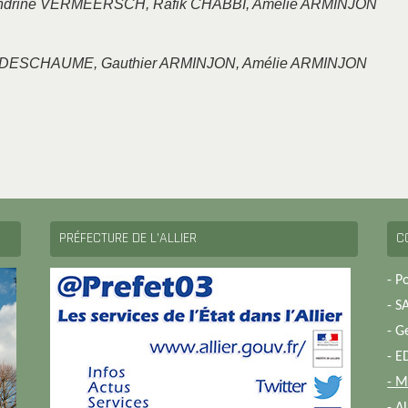
andrine VERMEERSCH, Rafik CHABBI, Amélie ARMINJON
n DESCHAUME, Gauthier ARMINJON, Amélie ARMINJON
PRÉFECTURE DE L’ALLIER
C
- P
- S
- G
- E
- M