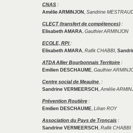
CNAS
:
Amélie ARMINJON
,
Sandrine MESTRAU
CLECT (transfert de compétences)
:
Elisabeth AMARA
,
Gauthier ARMINJON
ECOLE, RPI
:
Elisabeth AMARA
,
Rafik CHABBI
,
Sandr
ATDA Allier Bourbonnais Territoire
:
Emilien DESCHAUME
,
Gauthier ARMINJ
Centre social de Meaulne
:
Sandrine VERMEERSCH,
Amélie ARMI
Prévention Routière
:
Emilien DESCHAUME
,
Lilian ROY
Association du Pays de Tronçais
:
Sandrine VERMEERSCH
,
Rafik CHABBI