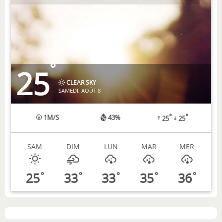
°
25
CLEAR SKY
SAMEDI, AOÛT 8
°
°
1
M/S
43%
25
25
SAM
DIM
LUN
MAR
MER
25
33
33
35
36
°
°
°
°
°