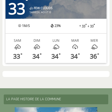
°
33
FEW CLOUDS
SAMEDI, AOÛT 8
°
°
1
M/S
23%
33
33
SAM
DIM
LUN
MAR
MER
33
34
34
34
36
°
°
°
°
°
LA PAGE HISTOIRE DE LA COMMUNE