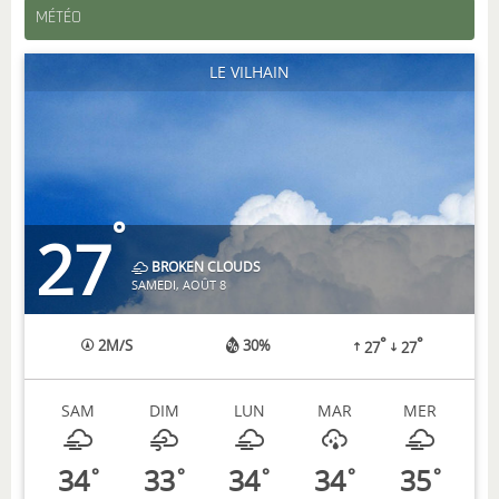
MÉTÉO
LE VILHAIN
°
27
BROKEN CLOUDS
SAMEDI, AOÛT 8
°
°
2
M/S
30%
27
27
SAM
DIM
LUN
MAR
MER
34
33
34
34
35
°
°
°
°
°