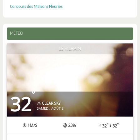
Concours des Maisons Fleuries
MÉTÉO
LE VILHAIN
°
32
CLEAR SKY
SAMEDI, AOÛT 8
°
°
1
M/S
23%
32
32