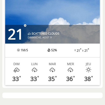
°
21
SCATTERED CLOUDS
DIMANCHE, AOÛT 9
°
°
1
M/S
52%
21
21
DIM
LUN
MAR
MER
JEU
33
33
35
36
38
°
°
°
°
°