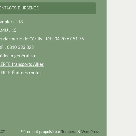
ONTACTS D’URGENCE
ompiers : 18
AMU : 15
endarmerie de Cérilly : tél : 04 70 67 51 76
DF : 0810 333 323
édecin généraliste
LERTE transports Allier
LERTE État des routes
ACT
Fièrement propulsé par
Tempera
&
WordPress.