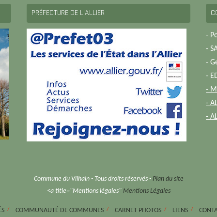
PRÉFECTURE DE L’ALLIER
C
- P
- S
- G
- E
- M
- A
- A
Commune du Vilhain - Tous droits réservés -
Plan du site
<a title="Mentions légales"
Mentions Légales
ÉS
COMMUNAUTÉ DE COMMUNES
CARNET PHOTOS
LIENS
CONT