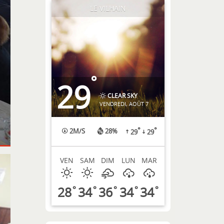
LE VILHAIN
°
29
CLEAR SKY
VENDREDI, AOÛT 7
°
°
2
M/S
28%
29
29
VEN
SAM
DIM
LUN
MAR
28
34
36
34
34
°
°
°
°
°