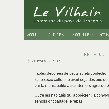
Passer
au
contenu
PASSER
ACCUEIL
LA MAIRIE
LA COMMUNE
ACTUA
AU
CONTENU
BELLE JOUR
21 NOVEMBRE 2017
Tables décorées de petits sujets confection
salle socio culturelle avait déjà des airs de
par la municipalité à ses Séniors âgés de 6
Outre les habitués qui apprécient la conv
séniors ont partagé le repas.