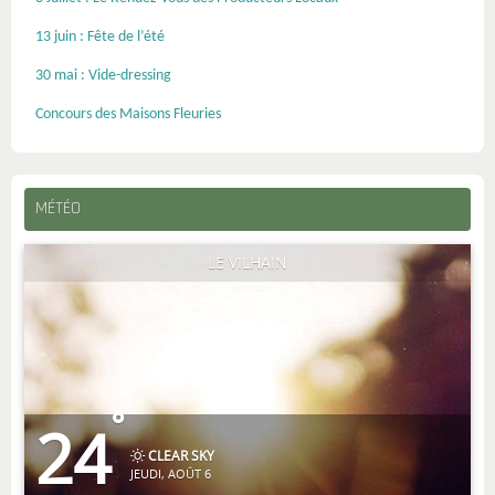
13 juin : Fête de l’été
30 mai : Vide-dressing
Concours des Maisons Fleuries
MÉTÉO
LE VILHAIN
°
24
CLEAR SKY
JEUDI, AOÛT 6