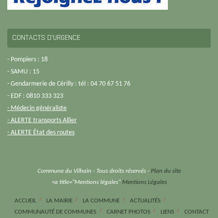
CONTACTS D’URGENCE
- Pompiers : 18
- SAMU : 15
- Gendarmerie de Cérilly : tél : 04 70 67 51 76
- EDF : 0810 333 323
- Médecin généraliste
- ALERTE transports Allier
- ALERTE État des routes
Commune du Vilhain - Tous droits réservés -
Plan du site
<a title="Mentions légales"
Mentions Légales
ACCUEIL
LA MAIRIE
LA COMMUNE
ACTUALITÉS
COMMUNAUTÉ DE COMMUNES
CARNET PHOTOS
LIENS
CONTACT