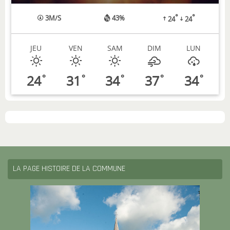
°
°
3
M/S
43%
24
24
JEU
VEN
SAM
DIM
LUN
24
31
34
37
34
°
°
°
°
°
LA PAGE HISTOIRE DE LA COMMUNE