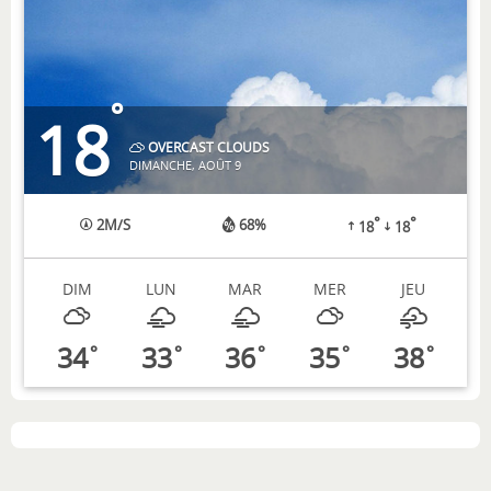
°
18
OVERCAST CLOUDS
DIMANCHE, AOÛT 9
°
°
2
M/S
68%
18
18
DIM
LUN
MAR
MER
JEU
34
33
36
35
38
°
°
°
°
°