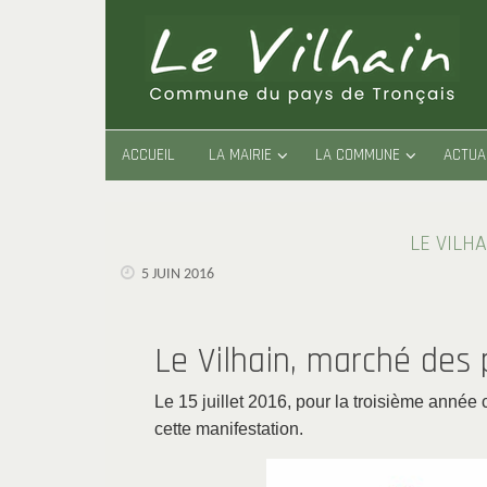
Passer
au
contenu
PASSER
ACCUEIL
LA MAIRIE
LA COMMUNE
ACTUA
AU
CONTENU
LE VILH
5 JUIN 2016
Le Vilhain, marché des
Le 15 juillet 2016, pour la troisième année 
cette manifestation.