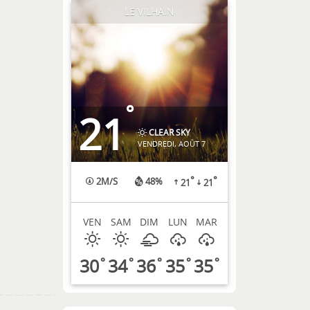
LE VILHAIN
°
21
CLEAR SKY
VENDREDI, AOÛT 7
°
°
2
M/S
48%
21
21
VEN
SAM
DIM
LUN
MAR
30
34
36
35
35
°
°
°
°
°