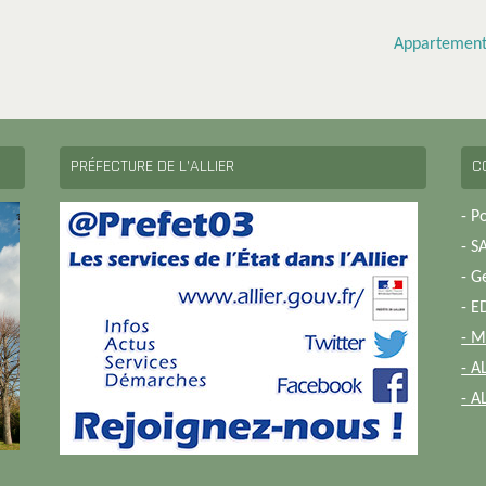
Appartement
PRÉFECTURE DE L’ALLIER
C
- P
- S
- G
- E
- M
- A
- A