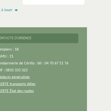
 à louer
ONTACTS D’URGENCE
ompiers : 18
AMU : 15
endarmerie de Cérilly : tél : 04 70 67 51 76
DF : 0810 333 323
édecin généraliste
LERTE transports Allier
LERTE État des routes