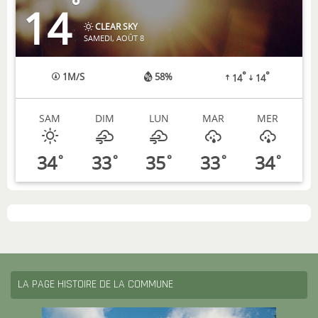
°
14
CLEAR SKY
SAMEDI, AOÛT 8
°
°
1
M/S
58%
14
14
SAM
DIM
LUN
MAR
MER
34
33
35
33
34
°
°
°
°
°
LA PAGE HISTOIRE DE LA COMMUNE