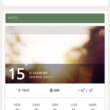
MÉTÉO
LE VILHAIN
°
15
CLEAR SKY
VENDREDI, AOÛT 7
°
°
1
M/S
68%
15
15
VEN
SAM
DIM
LUN
MAR