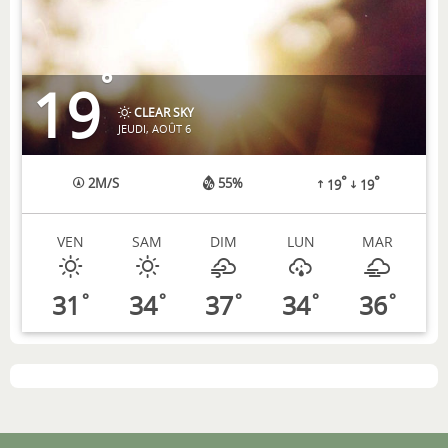
°
19
CLEAR SKY
JEUDI, AOÛT 6
°
°
2
M/S
55%
19
19
VEN
SAM
DIM
LUN
MAR
31
34
37
34
36
°
°
°
°
°