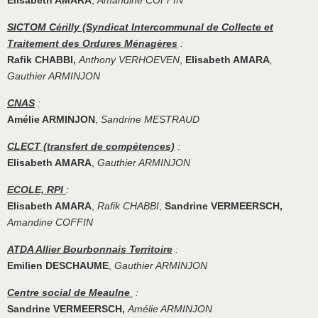
Elisabeth AMARA
,
Amandine COFFIN
SICTOM Cérilly (Syndicat Intercommunal de Collecte et
Traitement des Ordures Ménagères
:
Rafik CHABBI,
Anthony VERHOEVEN
,
Elisabeth AMARA
,
Gauthier ARMINJON
CNAS
:
Amélie ARMINJON
,
Sandrine MESTRAUD
CLECT (transfert de compétences)
:
Elisabeth AMARA
,
Gauthier ARMINJON
ECOLE, RPI
:
Elisabeth AMARA
,
Rafik CHABBI
,
Sandrine VERMEERSCH,
Amandine COFFIN
ATDA Allier Bourbonnais Territoire
:
Emilien DESCHAUME
,
Gauthier ARMINJON
Centre social de Meaulne
:
Sandrine VERMEERSCH,
Amélie ARMINJON