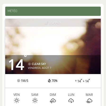
MÉTÉO
LE VILHAIN
°
14
CLEAR SKY
VENDREDI, AOÛT 7
°
°
1
M/S
70%
14
14
VEN
SAM
DIM
LUN
MAR