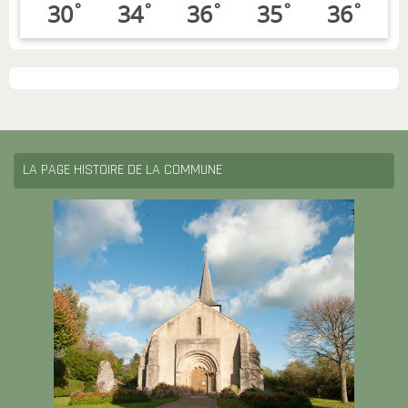
30
34
36
35
36
°
°
°
°
°
LA PAGE HISTOIRE DE LA COMMUNE