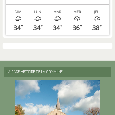
DIM
LUN
MAR
MER
JEU
34
34
34
36
38
°
°
°
°
°
LA PAGE HISTOIRE DE LA COMMUNE