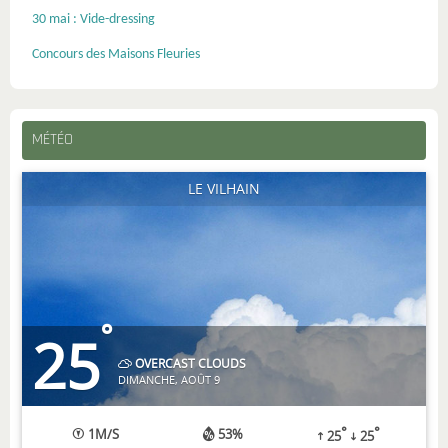
30 mai : Vide-dressing
Concours des Maisons Fleuries
MÉTÉO
LE VILHAIN
°
25
OVERCAST CLOUDS
DIMANCHE, AOÛT 9
°
°
1
M/S
53%
25
25