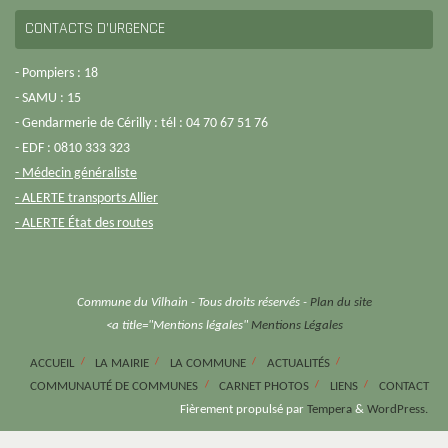
CONTACTS D’URGENCE
- Pompiers : 18
- SAMU : 15
- Gendarmerie de Cérilly : tél : 04 70 67 51 76
- EDF : 0810 333 323
- Médecin généraliste
- ALERTE transports Allier
- ALERTE État des routes
Commune du Vilhain - Tous droits réservés -
Plan du site
<a title="Mentions légales"
Mentions Légales
ACCUEIL
LA MAIRIE
LA COMMUNE
ACTUALITÉS
COMMUNAUTÉ DE COMMUNES
CARNET PHOTOS
LIENS
CONTACT
Fièrement propulsé par
Tempera
&
WordPress.