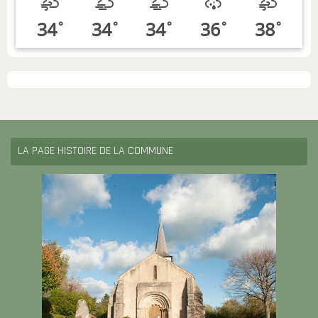
34
34
34
36
38
°
°
°
°
°
LA PAGE HISTOIRE DE LA COMMUNE