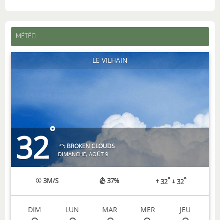
MÉTÉO
LE VILHAIN
°
32
BROKEN CLOUDS
DIMANCHE, AOÛT 9
°
°
3
M/S
37%
32
32
DIM
LUN
MAR
MER
JEU