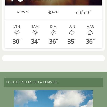
°
°
2
M/S
67%
16
16
VEN
SAM
DIM
LUN
MAR
30
34
36
35
36
°
°
°
°
°
LA PAGE HISTOIRE DE LA COMMUNE