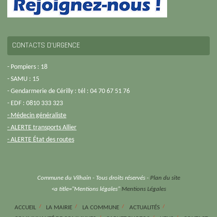
CONTACTS D’URGENCE
- Pompiers : 18
- SAMU : 15
- Gendarmerie de Cérilly : tél : 04 70 67 51 76
- EDF : 0810 333 323
- Médecin généraliste
- ALERTE transports Allier
- ALERTE État des routes
Commune du Vilhain - Tous droits réservés -
Plan du site
<a title="Mentions légales"
Mentions Légales
ACCUEIL
LA MAIRIE
LA COMMUNE
ACTUALITÉS