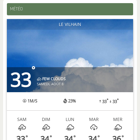
MÉTÉO
LE VILHAIN
°
33
FEW CLOUDS
SAMEDI, AOÛT 8
°
°
1
M/S
23%
33
33
SAM
DIM
LUN
MAR
MER
33
34
34
34
36
°
°
°
°
°